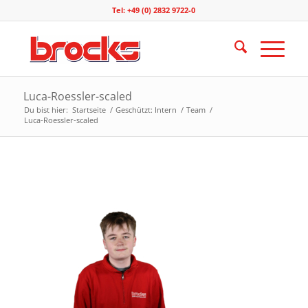
Tel: +49 (0) 2832 9722-0
Luca-Roessler-scaled
Du bist hier:
Startseite
/
Geschützt: Intern
/
Team
/
Luca-Roessler-scaled