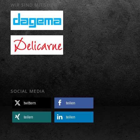
WIR SIND MITGLIED
SOCIAL MEDIA
twittern
teilen
teilen
teilen