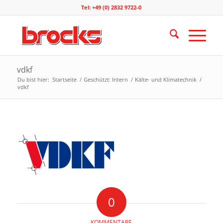
Tel: +49 (0) 2832 9722-0
vdkf
Du bist hier:
Startseite
/
Geschützt: Intern
/
Kälte- und Klimatechnik
/
vdkf
0
KOMMENTARE