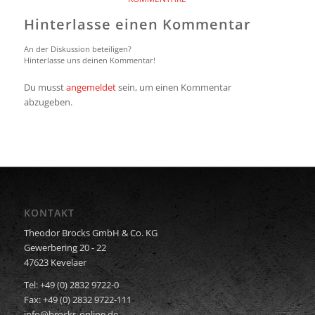
Hinterlasse einen Kommentar
An der Diskussion beteiligen?
Hinterlasse uns deinen Kommentar!
Du musst
angemeldet
sein, um einen Kommentar
abzugeben.
KONTAKT
Theodor Brocks GmbH & Co. KG
Gewerbering 20 - 22
47623 Kevelaer
Tel: +49 (0) 2832 9722-0
Fax: +49 (0) 2832 9722-111
info@brocks-online.de