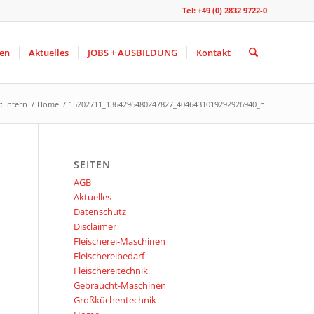
Tel: +49 (0) 2832 9722-0
gen
Aktuelles
JOBS + AUSBILDUNG
Kontakt
: Intern
/
Home
/
15202711_1364296480247827_4046431019292926940_n
SEITEN
AGB
Aktuelles
Datenschutz
Disclaimer
Fleischerei-Maschinen
Fleischereibedarf
Fleischereitechnik
Gebraucht-Maschinen
Großküchentechnik