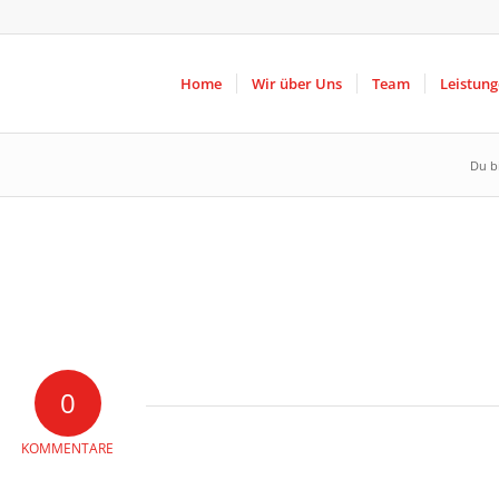
Home
Wir über Uns
Team
Leistun
Du bi
0
KOMMENTARE